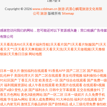
1層7號-a
Copyright © 2026
www.cdziman.cn
旅游
武漢心觸電旅游文化有限
公司
旅游
版權所有
Sitemap
感谢您访问我们的网站，您可能还对以下资源感兴趣：营口吮赐广告传媒
有限公司
天天看高清AV|天天看片福利导航|天天看片国产|天天看片制服国产|天天
看天天艹|天天看天天爽视频|天天看天天洗|天天看天天做视频|天天撸狠
狠操|天天撸日日操
网站地图
深夜福利视频网站 欧洲性生活社区 久草精品资源站 日本蜜桃视频二区 成人
日本一级大片
微拍福利在线观看
91香蕉APP
国产二区三区
国产精品性
乱伦种子
美国伦理大片
国产二区在线观看
美女伦理视频
福利偷拍小视频
91社区国产
丁香五月天堂
欧美变态一区
国产综合在线观看
国产免费一级
午夜导航 亚洲手机天堂 在线a久青草视频 91瑟瑟 变态另类成人 超碰美女 欧
片
福利视频资源站
成人午夜在线观看
欧美图片在线观看
在线观看h视频
国产a级0
变性人妖
国产福利永久
日韩中文字幕观看
足交在线播放91
丁
美色图综合 青娱乐99在线 操碰公开视频 另类综合性爱 超碰久操 日本免费在
香五月色网站
黄色3级抢网站
国产一区二区
日本一级婬片
久久免费手机
视频
学生妹Av网站
亚洲人成免费网站
91大神自拍
福利片在线观看
国产
成人内射无码
激情五月极品婷婷
国产剧情精品
成人三级伦理免费
偷怕欧
线视频 a片含羞草 91私拍视频 91碰在线 男人天堂去干网 狼友免费 韩国成人