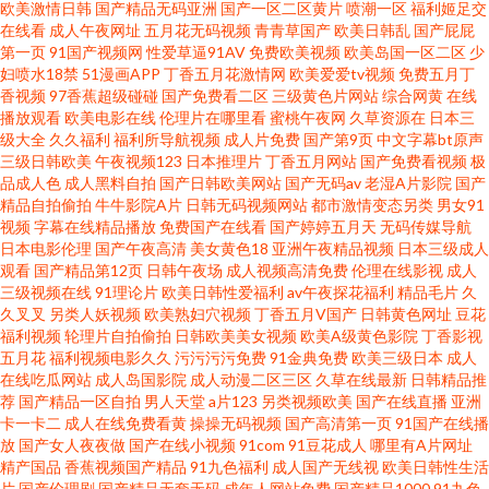
欧美激情日韩
国产精品无码亚洲
国产一区二区黄片
喷潮一区
福利姬足交
在线看
成人午夜网址
五月花无码视频
青青草国产
欧美日韩乱
国产屁屁
第一页
91国产视频网
性爱草逼91AV
免费欧美视频
欧美岛国一区二区
少
日本不卡视频 欧美性爱网页 婷婷五月天网 91视频免贵观看 成人福利AV 欧美
妇喷水18禁
51漫画APP
丁香五月花激情网
欧美爱爱tv视频
免费五月丁
香视频
97香蕉超级碰碰
国产免费看二区
三级黄色片网站
综合网黄
在线
性爱天天网 大香蕉草木狼人 人人插人人操 国产足交 欧美四级片 国产午夜免
播放观看
欧美电影在线
伦理片在哪里看
蜜桃午夜网
久草资源在
日本三
级大全
久久福利
福利所导航视频
成人片免费
国产第9页
中文字幕bt原声
三级日韩欧美
午夜视频123
日本推理片
丁香五月网站
国产免费看视频
极
费 久久草福利www 欧美妈穴 欧美另类拳交 国产ts在线 青青草视频 91一区二
品成人色
成人黑料自拍
国产日韩欧美网站
国产无码av
老湿A片影院
国产
精品自拍偷拍
牛牛影院A片
日韩无码视频网站
都市激情变态另类
男女91
区 91超碰人人操 久草福利在线 肏屄彰武 四虎影院黄色 国产夫妻3p 69成人在
视频
字幕在线精品播放
免费国产在线看
国产婷婷五月天
无码传媒导航
日本电影伦理
国产午夜高清
美女黄色18
亚洲午夜精品视频
日本三级成人
观看
国产精品第12页
日韩午夜场
成人视频高清免费
伦理在线影视
成人
线 变态AV网站 午夜性交片 波多野吉衣av 久草资源吧 大香蕉视频99 欧美足足
三级视频在线
91理论片
欧美日韩性爱福利
av午夜探花福利
精品毛片
久
久叉叉
另类人妖视频
欧美熟妇穴视频
丁香五月V国产
日韩黄色网址
豆花
交 国模精品五区 91五码 日韩一级操逼片
福利视频
轮理片自拍偷拍
日韩欧美美女视频
欧美A级黄色影院
丁香影视
五月花
福利视频电影久久
污污污污免费
91金典免费
欧美三级日本
成人
在线吃瓜网站
成人岛国影院
成人动漫二区三区
久草在线最新
日韩精品推
荐
国产精品一区自拍
男人天堂
a片123
另类视频欧美
国产在线直播
亚洲
卡一卡二
成人在线免费看黄
操操无码视频
国产高清第一页
91国产在线播
放
国产女人夜夜做
国产在线小视频
91com
91豆花成人
哪里有A片网址
精产国品
香蕉视频国产精品
91九色福利
成人国产无线视
欧美日韩性生活
片
国产伦理剧
国产精品无套无码
成年人网站免费
国产精品1000
91九色