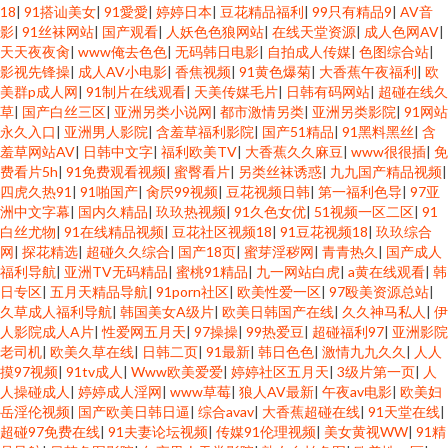
18
|
91搭讪美女
|
91愛愛
|
婷婷日本
|
豆花精品福利
|
99只有精品9
|
AV音
影
|
91丝袜网站
|
国产观看
|
人妖色色狼网站
|
在线天堂资源
|
成人色网AV
|
天天夜夜肏
|
www俺去色色
|
无码韩日电影
|
自拍成人传媒
|
色图综合站
|
影视先锋操
|
成人AV小电影
|
香焦视频
|
91黄色爆菊
|
大香蕉午夜福利
|
欧
美群p成人网
|
91制片在线观看
|
天美传媒毛片
|
日韩有码网站
|
超碰在线久
草
|
国产白丝三区
|
亚洲另类小说网
|
都市激情另类
|
亚洲另类影院
|
91网站
永久入口
|
亚洲男人影院
|
含羞草福利影院
|
国产51精品
|
91黑料黑丝
|
含
羞草网站AV
|
日韩中文字
|
福利欧美TV
|
大香蕉久久麻豆
|
www很很插
|
免
费看片5h
|
91免费观看视频
|
蜜臀看片
|
另类丝袜诱惑
|
九九国产精品视频
|
四虎久热91
|
91啪国产
|
肏屄99视频
|
豆花视频日韩
|
第一福利色导
|
97亚
洲中文字幕
|
国内久精品
|
玖玖热视频
|
91久色女优
|
51视频一区二区
|
91
白丝尤物
|
91在线精品视频
|
豆花社区视频18
|
91豆花视频18
|
玖玖综合
网
|
探花精选
|
超碰久久综合
|
国产18页
|
蜜芽淫秽网
|
青青热久
|
国产成人
福利导航
|
亚洲TV无码精品
|
蜜桃91精品
|
九一网站白虎
|
a黄在线观看
|
韩
日专区
|
五月天精品导航
|
91porn社区
|
欧美性爱一区
|
97殴美资源总站
|
久草成人福利导航
|
韩国美女A级片
|
欧美日韩国产在线
|
久久神马私人
|
伊
人影院成人A片
|
性爱网五月天
|
97操操
|
99热爱豆
|
超碰福利97
|
亚洲影院
老司机
|
欧美久草在线
|
日韩二页
|
91最新
|
韩日色色
|
激情九九久久
|
人人
摸97视频
|
91tv成人
|
Www欧美爱爱
|
婷婷社区五月天
|
3级片第一页
|
人
人操碰成人
|
婷婷成人淫网
|
www草莓
|
狼人AV最新
|
午夜av电影
|
欧美妇
岳淫伦视频
|
国产欧美日韩日逼
|
综合avav
|
大香蕉超碰在线
|
91天堂在线
|
超碰97免费在线
|
91夫妻论坛视频
|
传媒91伦理视频
|
美女黄视WW
|
91精