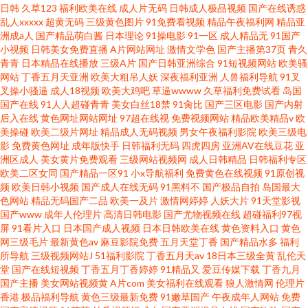
日韩
久草123
福利欧美在线
成人片无码
日韩成人极品视频
国产在线诱惑
乱人xxxxx
超黄无码
三级黄色图片
91免费看视频
精品午夜福利网
精品亚
洲成a人
国产精品萌白酱
日本理论
91操电影
91一区
成人精品无
91国产
小视频
日韩美女免费直播
A片网站网址
激情文学色
国产主播第37页
青久
青青
日本精品在线播放
三级A片
国产日韩亚洲综合
91短视频网站
欧美骚
网站
丁香五月天亚洲
欧美大粗吊人妖
深夜福利亚洲
人兽福利导航
91叉
叉操小骚逼
成人18视频
欧美大鸡吧
草逼wwww
久草福利免费试看
岛国
国产在线
91人人超碰青青
美女白丝18禁
91肏比
国产三区电影
国产内射
后入在线
黄色网址网站网址
97超在线视
免费视频网站
精品欧美精品v
欧
美操碰
欧美二级片网址
精品成人无码视频
男女午夜福利影院
欧美三级电
影
免费黄色网址
成年版快手
日韩福利无码
四虎四房
亚洲AV在线豆花
亚
洲区成人
美女黄片免费观看
三级网站视频网
成人日韩精品
日韩福利专区
欧美二区女同
国产精品一区91
小x导航福利
免费黄色在线视频
91原创视
频
欧美日韩小视频
国产成人在线无码
91黑料不
国产极品自拍
岛国最大
色网站
精品无码国产二品
欧美一及片
激情网婷婷
人妖大片
91天堂影视
国产www
成年人伦理片
高清日韩电影
国产尤物视频在线
超碰福利97视
屏
91看片入口
日本国产成人视频
日本日韩欧美在线
黄色资料入口
黄色
网三级毛片
最新黄色av
麻豆影院免费
五月天堂丁香
国产精品水多
福利
所导航
三级视频网站J
51福利影院
丁香五月天av
18日本三级全黄
乱伦天
堂
国产在线短视频
丁香五月丁香婷婷
91精品又
爱豆传媒下载
丁香九月
国产主播
美女网站视频黄
A片com
美女福利在线观看
狼人激情网
伦理片
香港
极品福利导航
黄色三级最新免费
91嫩草国产
午夜成年人网站
免费