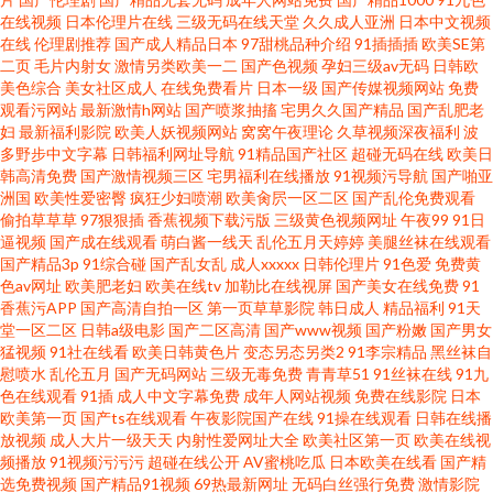
在线视频
日本伦理片在线
三级无码在线天堂
久久成人亚洲
日本中文视频
在线
伦理剧推荐
国产成人精品日本
97甜桃品种介绍
91插插插
欧美SE第
二页
毛片内射女
激情另类欧美一二
国产色视频
孕妇三级av无码
日韩欧
美色综合
美女社区成人
在线免费看片
日本一级
国产传媒视频网站
免费
观看污网站
最新激情h网站
国产喷浆抽搐
宅男久久国产精品
国产乱肥老
妇
最新福利影院
欧美人妖视频网站
窝窝午夜理论
久草视频深夜福利
波
多野步中文字幕
日韩福利网址导航
91精品国产社区
超碰无码在线
欧美日
韩高清免费
国产激情视频三区
宅男福利在线播放
91视频污导航
国产啪亚
洲国
欧美性爱密臀
疯狂少妇喷潮
欧美肏屄一区二区
国产乱伦免费观看
偷拍草草草
97狠狠插
香蕉视频下载污版
三级黄色视频网址
午夜99
91日
逼视频
国产成在线观看
萌白酱一线天
乱伦五月天婷婷
美腿丝袜在线观看
国产精品3p
91综合碰
国产乱女乱
成人xxxxx
日韩伦理片
91色爱
免费黄
色av网址
欧美肥老妇
欧美在线tv
加勒比在线视屏
国产美女在线免费
91
香蕉污APP
国产高清自拍一区
第一页草草影院
韩日成人
精品福利
91天
堂一区二区
日韩a级电影
国产二区高清
国产www视频
国产粉嫩
国产男女
猛视频
91社在线看
欧美日韩黄色片
变态另态另类2
91李宗精品
黑丝袜自
慰喷水
乱伦五月
国产无码网站
三级无毒免费
青青草51
91丝袜在线
91九
色在线观看
91插
成人中文字幕免费
成年人网站视频
免费在线影院
日本
欧美第一页
国产ts在线观看
午夜影院国产在线
91操在线观看
日韩在线播
放视频
成人大片一级天天
内射性爱网址大全
欧美社区第一页
欧美在线视
频播放
91视频污污污
超碰在线公开
AV蜜桃吃瓜
日本欧美在线看
国产精
选免费视频
国产精品91视频
69热最新网址
无码白丝强行免费
激情影院