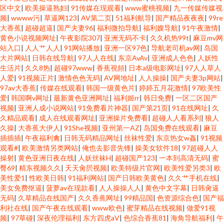
区中文
|
欧美操逼熟妇
|
91传媒在现观看
|
www蜜桃视频
|
九一传媒传媒视
频
|
wwww污
|
草逼网123
|
AV第二页
|
51福利航导
|
国产精品夜夜夜
|
99re
大香蕉
|
超碰超逼
|
国产夫妻96
|
福利微拍导航
|
福利嫂导航
|
91午夜激情
|
黄色小说视频网址
|
午夜影院307
|
亚洲无码不卡
|
久久机热99t
|
麻豆mv网
站入口
|
人人艹人人
|
91网站播放
|
亚洲一区97色
|
导航老司机av网
|
岛国
大片网站
|
日韩在线导航
|
97人人在线
|
东京AvAv
|
亚洲成人色色
|
人妖性
生活片
|
久久8热
|
超碰97www
|
香蕉視頻
|
日本a级电影网址
|
97人人草人
人爱
|
91视频正片
|
激情色色无码
|
AV网地址
|
人人操操
|
国产夫妻3p网站
|
97av大香蕉
|
传媒在线观看
|
韩国一级黄色片
|
婷婷五月花激情
|
97欧美性
爱
|
韩国啊v网址
|
最新黄色亚洲网址
|
福利姬rr
|
韩日免费
|
一区二区国产
视频
|
亚洲人成小说网站
|
91免费看片神器
|
国产第21页
|
91在线网址
|
久
久精品观看
|
成人在线观看网址
|
亚洲操片免费看
|
超碰人人看系列
|
狼人
久操
|
大香蕉大伊人
|
91She视频
|
亚州第一AZ
|
岛国免费在线观看
|
麻豆
插插插
|
午夜福利禽
|
日韩无码精品网址
|
丝袜性爱
|
东京热女w姦
|
91视频
观看#
|
欧美激情另类网站
|
俺也去影音先锋
|
操美女软件18
|
97超碰人人
操射
|
黄色亚洲日夜在线
|
人妖丝袜H
|
超碰国产123
|
一本到高清无码
|
蜜
臀69
|
精东视频久久
|
天天肏屄视频
|
欧美特级片官网
|
欧美性爱另类3
|
欧
美性爱1
|
性欧美日韩
|
91福利网站
|
国产日韩欧美黄色
|
久久艹手机在线
|
美女免费抠逼
|
菠萝av在现款看
|
人人操操人人
|
黄色中文字幕
|
日韩肏逼
无码
|
久草精品在线国产
|
久久香蕉网址
|
99精品国
|
色资源综合色
|
国产福
利社在线
|
国产午夜在线观看
|
www欧色
|
蜜芽精品在线视频
|
做爱91视
频
|
97草碰
|
深夜伦理福利
|
东方四虎aV
|
色综合香蕉81
|
海角导航福利
|
午