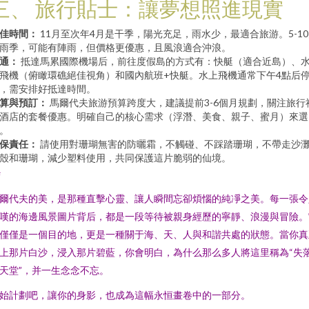
三、 旅行貼士：讓夢想照進現實
佳時間：
11月至次年4月是干季，陽光充足，雨水少，最適合旅游。5-1
雨季，可能有陣雨，但價格更優惠，且風浪適合沖浪。
通：
抵達馬累國際機場后，前往度假島的方式有：快艇（適合近島）、
飛機（俯瞰環礁絕佳視角）和國內航班+快艇。水上飛機通常下午4點后
，需安排好抵達時間。
算與預訂：
馬爾代夫旅游預算跨度大，建議提前3-6個月規劃，關注旅行
酒店的套餐優惠。明確自己的核心需求（浮潛、美食、親子、蜜月）來選
。
保責任：
請使用對珊瑚無害的防曬霜，不觸碰、不踩踏珊瑚，不帶走沙
殼和珊瑚，減少塑料使用，共同保護這片脆弱的仙境。
#
爾代夫的美，是那種直擊心靈、讓人瞬間忘卻煩惱的純凈之美。每一張令
嘆的海邊風景圖片背后，都是一段等待被親身經歷的寧靜、浪漫與冒險。
僅僅是一個目的地，更是一種關于海、天、人與和諧共處的狀態。當你真
上那片白沙，浸入那片碧藍，你會明白，為什么那么多人將這里稱為“失
天堂”，并一生念念不忘。
始計劃吧，讓你的身影，也成為這幅永恒畫卷中的一部分。