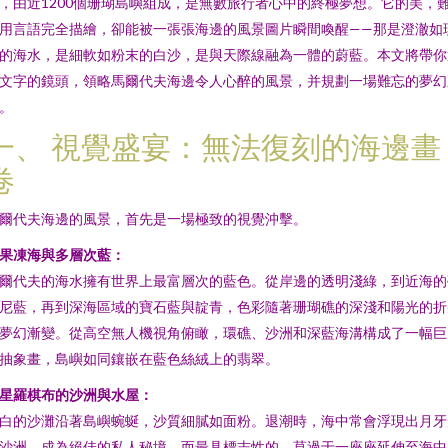
，由近1200個珊瑚島嶼組成，是無數旅行者心中的終極夢想。它的美，
用言語完全描繪，卻能被一張張海邊的風景圖片瞬間喚醒——那是澄澈如
的海水，是細軟如粉末的白沙，是與天際線融為一體的蔚藍。本文將帶你
文字的鏡頭，領略馬爾代夫海邊令人心醉的風景，并規劃一場難忘的夢幻
。
一、 視覺盛宴：無法復刻的海邊畫
卷
爾代夫海邊的風景，首先是一場極致的視覺沖擊。
. 果凍海與多層次藍：
爾代夫的海水擁有世界上最富層次的藍色。從岸邊的透明淺綠，到近海的
尼藍，再到深海區域的寶石藍與靛青，色彩隨著珊瑚礁的深淺和陽光的折
夢幻漸變。從高空無人機視角俯瞰，環礁、沙洲和深藍海溝構成了一幅巨
抽象畫，島嶼如同鑲嵌在藍色絲絨上的翡翠。
. 星羅棋布的沙洲與水屋：
白的沙灘沿著島嶼蜿蜒，沙質細膩如面粉。退潮時，海中常會浮現出月牙
沙洲，成為絕佳的私人秘境。而最具標志性的，莫過于一座座延伸至海中