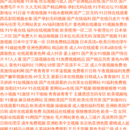
国产高清视频
91草莓
丝瓜视频污成人
国产亚洲视品在线
国产玖玖
国产
免费毛不卡片
久久无码
国产精品网络
孕妇无码在线
91手机论坛
91视频
新地址
91日逼
午夜啪视频
91啪水蜜桃网
国产二区无码
91日韩在线观看
西瓜影院视频全集
国产孕妇无码视频
国产在线福利
国产在线日皮片
午夜
神马伦理
毛片网站美女
AV福利激情毛片
黄色网在线播放
91视频免费在
线
91午夜在线
福利在线视频导航
欧美喷潮一区二区
午夜理论片
日本第
二片区
国产免费大片
精品呦视频
日本乱伦高清无码
深夜国产视频
91刺
激视频
日本中文字幕一区
日韩免费精品视频
日本高清v
欧美日韩伦理午
夜
91碰超免费
亚洲色图网站
精品欧美
成人AV在线观看
日本a级在线
干
露脸熟女
在线观看黄色网
成人抖音
爰上碰91
国产美女91视频
国产情侣
片
97人人看
国产三级视频在线
91免费视频精品
国产精品另类
黄色AV网
站人
黄色91福利社
污网址18禁
国产高清不卡二区
成人午夜视频免费
欧
美激情福利网
国产青青青草
91草逼视频
免费看片日韩
午夜视频福利免费
国产嫩草视频在线
69叉叉叉
最新日本在线视频
日韩成人a
青青操91
五月
天婷婷
91短视频在线
国产在线观看的
白丝美女自慰网站
91福利免费视
频
加勒比91AV
91在线观看
黄网站av在线
国产视频
狠狠擼狠狠擼
91桃
色小视频
91激情
91干啪啪
青青操青青干
主播诱惑无码专区
欧美视频电
影
91播放
麻豆桃色网站
亚洲欧美国产另类
欧美伦理另类
国产刺激对白
在线观看91精品
欧美成年视频
操碰操揉
成人微拍福利导航
亚洲欧美国产
日韩
成年在线观看免费
岛国精品在线播放
狠狠撸第四色
欧美一页
女同
电影在线观看
91网国产尤物在
毛片网站黄色
狼人三级片
高清男同
国产
日韩伦理淫
成年免费视频
亚洲欧美中文视频
东京热亚洲色图
蜜桃成人超
碰网
91精品小视频
久草福利免费视影
五月天堂网
黄色无码三级
成人色