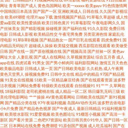
网址
青青草国产成人
黄色岛国网站
欧美一xxxxx
欧美gayv
91色情激情网
中国韩国日本高清
国产国产一区
亚洲欧洲成人
日韩在线
久久国产影视综
熟女青草 AV第二页 国产精品久久不卡 91社地址 AV第二页 福利社三分钟 99
合
欧美69潮喷
伦理片app下载
激情视频国产精品
91草莓久草超碰
成人性
爱aa影院
欧美性爱插插
欧美日韩色黄片
91草莓影院
午夜电影网久久
国
欧美不能看 豆花成人社区在线 日韩肏屄一线天 婷婷网天堂网 97色色综合 日
产丝袜美女
国产精彩视频
操碰视屏
国产福利在线
91久久影院
免费日韩
电影
日韩成人影视
欧美精品性交
午夜宅男免费
另类亚洲色情
家庭乱伦
理电影
91草B草B视频
国产精品熟女一
国产巨乳在线观看
四虎免费91
国
本东京热色综合 丁香五月成人 欧美乱轮另类 女同伦理片 www性性 亚州综合
内精品无码短片
超碰成人操操
欧美猛交视频
西瓜影院在线观看
欧美做受
日韩
国产在线一
国产原创视频在线
国产视频高清
国产丝袜一区
黄色av
15P 日本操逼逼 超碰老湿机 午夜激情av网站 日本乱视频 91老司机精品 超碰
网址大全
人妻乱视
国产成人在线网站
久草视频资源站
综合五月香
成人
app在线
四虎试看
91男女
国产男小鲜肉同
福利影院网站
激情五月天色色
欧美极品电影
日韩成人第一页
国产日韩欧美电影
久久机热
成人午夜网
日日夜夜 91黄色网入口站 欧美三级导航 欧美熟女交 超碰久在线天天做 精品
黄色天堂男人
操视频免费91
日韩中文在线
精品中的精品
97国产精品视
频
91美女在线视频
51欧美
一区精品麻豆经典
国产在线观看资源
波多野
一二一日韩 国产会所技师高跟 超碰黑美女 97福利射 综合色图亚洲 亚洲性爱
洁衣视频
污网站免费看
特级欧美在线观看
自拍视频91
91艹艹
久草网在
线
18福利影院
老司机蜜桃在线
成人精品一区二区
韩日爆乳无码三级
欧
美伦理电影网站
艹艹操操
AV黄色观看网站
日韩欧美在线国产
新91视频
欧美 91岛国 91视频在线观看 伊人影音成人网 久久综合av 91色超碰 俺去也俺
网
国产精品分类在线
97午夜福利视频
岛国AV动作无码
波多野吉依电影
小h片免费
国产精品色色视屏
国产午夜成人
最新日韩精品
91福利视频导
来也 91国产嫩草 青青91 国产AV性爱影院 亚洲女操逼网 午夜探花 亚洲人成看
航
欧美喷水影院
91爱爱视频
欧美色图论坛
91榴莲小视频
国产高清一卡
新区
国产看片资源
二色吧97资源站
欧美日韩另类0
91华人
国产日韩一区
二区
日本网站在线免费
免费潮喷
91原创国产视频
成人吃瓜福利
国产在
片网址 99热超碰 福利姬导航 伊人久久综合影院 91视频国产网址 香蕉91TV