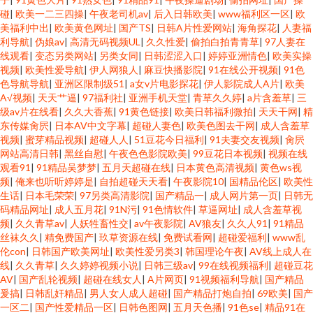
碰
|
欧美一二三四操
|
午夜老司机av
|
后入日韩欧美
|
www福利区一区
|
欧
美福利中出
|
欧美黄色网址
|
国产TS
|
日韩A片性爱网站
|
海角探花
|
人妻福
利导航
|
伪娘av
|
高清无码视频UL
|
久久性爱
|
偷拍白拍青青草
|
97人妻在
线观看
|
变态另类网站
|
另类女同
|
日韩涩涩入口
|
婷婷亚洲情色
|
欧美实操
视频
|
欧美性爱导航
|
伊人网狼人
|
麻豆快播影院
|
91在线公开视频
|
91色
色导航导航
|
亚洲区限制级51
|
a女v片电影探花
|
伊人影院成人A片
|
欧美
A√视频
|
天天艹逼
|
97福利社
|
亚洲手机天堂
|
青草久久婷
|
a片含羞草
|
三
级av片在线看
|
久久大香蕉
|
91黄色链接
|
欧美日韩福利微拍
|
天天干网
|
精
东传媒肏屄
|
日本AV中文字幕
|
超碰人妻色
|
欧美色图去干网
|
成人含羞草
视频
|
蜜芽精品视频
|
超碰人人
|
51豆花今日福利
|
91夫妻交友视频
|
肏屄
网站高清日韩
|
黑丝自慰
|
午夜色色影院欧美
|
99豆花日本视频
|
视频在线
观看91
|
91精品吴梦梦
|
五月天超碰在线
|
日本黄色高清视频
|
黄色ws视
频
|
俺来也听听婷婷是
|
自拍超碰天天看
|
午夜影院10
|
国精品伦区
|
欧美性
生话
|
日本毛荣荣
|
97另类高清影院
|
国产精品一
|
成人网片第一页
|
日韩无
码精品网址
|
成人五月花
|
91N污
|
91色情软件
|
草逼网址
|
成人含羞草视
频
|
久久青草av
|
人妖牲畜性交
|
av午夜影院
|
AV狼友
|
久久人91
|
91精品
丝袜久久
|
精免费国产
|
玖草资源在线
|
免费试看网
|
超碰爱福利
|
www乱
伦con
|
日韩国产欧美网址
|
欧美性爱另类3
|
韩国理论午夜
|
AV线上成人在
线
|
久久青草
|
久久婷婷视频小说
|
日韩三级av
|
99在线视频福利
|
超碰豆花
AV
|
国产乱轮视频
|
超碰在线女人
|
A片网页
|
91视频福利导航
|
国产精品
爰搞
|
日韩乱奸精品
|
男人女人成人超碰
|
国产精品打炮自拍
|
69欧美
|
国产
一区二
|
国产性爱精品一区
|
日韩色图网
|
五月天色播
|
91色se
|
精品91在