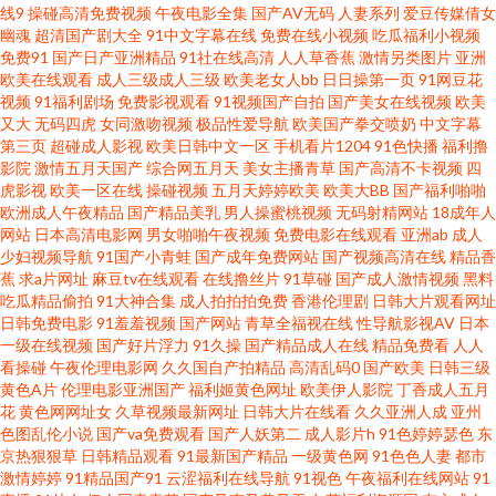
线9
操碰高清免费视频
午夜电影全集
国产AV无码
人妻系列
爱豆传媒倩女
幽魂
超清国产剧大全
91中文字幕在线
免费在线小视频
吃瓜福利小视频
日本不卡不卡不卡 人人变态另类av AV天堂福利 老湿机操 俺去也电影院 亚洲
免费91
国产日产亚洲精品
91社在线高清
人人草香蕉
激情另类图片
亚洲
欧美在线观看
成人三级成人三级
欧美老女人bb
日日操第一页
91网豆花
视频
91福利剧场
免费影视观看
91视频国产自拍
国产美女在线视频
欧美
国产黄色精品 91探花视频 黑料导航福利 草莓视频宝儿 午夜探花17c 五月天
又大
无码四虎
女同激吻视频
极品性爱导航
欧美国产拳交喷奶
中文字幕
第三页
超碰成人影视
欧美日韩中文一区
手机看片1204
91色快播
福利撸
社区在线 日本影院色 亚洲色图字幕 导航色AVVV 91黑丝高跟精品 97资源超
影院
激情五月天国产
综合网五月天
美女主播青草
国产高清不卡视频
四
虎影视
欧美一区在线
操碰视频
五月天婷婷欧美
欧美大BB
国产福利啪啪
欧洲成人午夜精品
国产精品美乳
男人操蜜桃视频
无码射精网站
18成年人
碰在线 AA欧美性爱 91碰在线 女同视频在线观看 日本在钱韩国 高清无码夜夜
网站
日本高清电影网
男女啪啪午夜视频
免费电影在线观看
亚洲ab
成人
少妇视频导航
91国产小青蛙
国产成年免费网站
国产视频高清在线
精品香
爽 a精品小视频 五月天导航 日韩三区 伪娘黑丝自慰 在线看91 欧美丝袜人妖
蕉
求a片网址
麻豆tv在线观看
在线撸丝片
91草碰
国产成人激情视频
黑料
吃瓜精品偷拍
91大神合集
成人拍拍拍免费
香港伦理剧
日韩大片观看网址
日韩免费电影
91羞羞视频
国产网站
青草全福视在线
性导航影视AV
日本
久久理伦 国产馆绿帽 超碰超碰 18岁成人片 久久国产精品三区 日韩专区好吊
一级在线视频
国产好片浮力
91久操
国产精品成人在线
精品免费看
人人
看操碰
午夜伦理电影网
久久国自产拍精品
高清乱码0
国产欧美
日韩三级
视频 大香蕉伊99 国内AV影院 97国产资源 欧洲TV一区 欧美性爱天天网 欧美
黄色A片
伦理电影亚洲国产
福利姬黄色网址
欧美伊人影院
丁香成人五月
花
黄色网网址女
久草视频最新网址
日韩大片在线看
久久亚洲人成
亚州
色图乱伦小说
国产va免费观看
国产人妖第二
成人影片h
91色婷婷瑟色
东
一二区操 91视频网站 午夜色鬼导航 久久丁香五月 欧美大涩逼 韩国美女被插
京热狠狠草
日韩精品观看
91最新国产精品
一级黄色网
91色色人妻
都市
激情婷婷
91精品国产91
云涩福利在线导航
91视色
午夜福利在线网站
91
日本97色色 丝袜足交在线 韩国成a韩国免费 超碰快爱 黄色红杏网站 国区一区