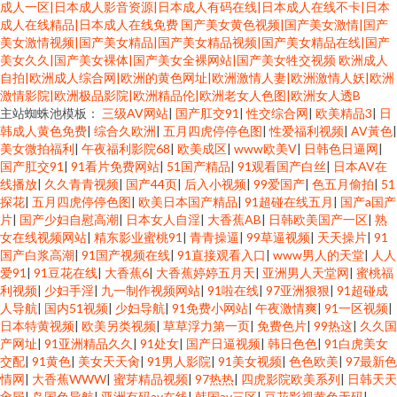
成人一区|日本成人影音资源|日本成人有码在线|日本成人在线不卡|日本
成人在线精品|日本成人在线免费
国产美女黄色视频|国产美女激情|国产
美女激情视频|国产美女精品|国产美女精品视频|国产美女精品在线|国产
美女久久|国产美女裸体|国产美女全裸网站|国产美女牲交视频
欧洲成人
自拍|欧洲成人综合网|欧洲的黄色网址|欧洲激情人妻|欧洲激情人妖|欧洲
激情影院|欧洲极品影院|欧洲精品伦|欧洲老女人色图|欧洲女人透B
主站蜘蛛池模板：
三级AV网站
|
国产肛交91
|
性交综合网
|
欧美精品3
|
日
韩成人黄色免费
|
综合久欧洲
|
五月四虎停停色图
|
性爱福利视频
|
AV黃色
|
美女微拍福利
|
午夜福利影院68
|
欧美成区
|
www欧美V
|
日韩色日逼网
|
国产肛交91
|
91看片免费网站
|
51国产精品
|
91观看国产白丝
|
日本AV在
线播放
|
久久青青视频
|
国产44页
|
后入小视频
|
99爱国产
|
色五月偷拍
|
51
探花
|
五月四虎停停色图
|
欧美日本国产精品
|
91超碰在线五月
|
国产a国产
片
|
国产少妇自慰高潮
|
日本女人自淫
|
大香蕉AB
|
日韩欧美国产一区
|
熟
女在线视频网站
|
精东影业蜜桃91
|
青青操逼
|
99草逼视频
|
天天操片
|
91
国产白浆高潮
|
91国产视频在线
|
91直接观看入口
|
www男人的天堂
|
人人
爱91
|
91豆花在线
|
大香蕉6
|
大香蕉婷婷五月天
|
亚洲男人天堂网
|
蜜桃福
利视频
|
少妇手淫
|
九一制作视频网站
|
91啦在线
|
97亚洲狠狠
|
91超碰成
人导航
|
国内51视频
|
少妇导航
|
91免费小网站
|
午夜激情爽
|
91一区视频
|
日本特黄视频
|
欧美另类视频
|
草草浮力第一页
|
免费色片
|
99热这
|
久久国
产网址
|
91亚洲精品久久
|
91处女
|
国产日逼视频
|
韩日色色
|
91白虎美女
交配
|
91黄色
|
美女天天肏
|
91男人影院
|
91美女视频
|
色色欧美
|
97最新色
情网
|
大香蕉WWW
|
蜜芽精品视频
|
97热热
|
四虎影院欧美系列
|
日韩天天
肏屄
|
岛国色导航
|
亚洲有码av在线
|
韩国av三区
|
豆花影视黄色无码
|