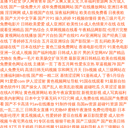
直播
91处女
伊人网青青草
国产又爽又黄又无
久草福利资源网
东方成人
在线
国产一级免费大片
成年免费视频网站
国产在线播放网站
亚洲日本视
频
淫淫网网
成人影视国产在线
深夜福利网址
欧美在线免费看
日夜夜欧
二区视频 超碰天天干 超碰在线97国产 超碰91最新 国产AV产 超碰自拍网站
美
国产大片中文字幕
国产片91
操久婷婷
91视频你懂得
黄色三级片毛片
免费电影片
日韩欧美爱爱
成人亚洲区
欧美性16
成人色情黄片在线
在线
91在线图片视频 韩曰美野外群P 伊人成人在线网 午夜剧场999 超碰男女 欧州
观看亚洲精品
国产热综合
久草网视频在线看
午夜精品网影院
伦理片完整
版
黄视网站在线播放
国产片自拍
国产在线91
AV亚洲网址
国产经典三级
在线
丁香婷婷五月综合
五月花亚洲综合
国产影院第一页
乱码欧美孕交
A片 aa殴美 国产屁屁第一页 在线免费看91 人人操人人草 老司机黄色A片 天天
超碰在线艹
日本在线护士
黄色三级免费网址
香港电影伦理片
91黄色电影
亚洲一区成人视频
国产福利电影
日韩成人影片
男的天堂网AV
国产精品
干天天添 男人的天堂a爽 欧美ⅤA在线播放 韩国AV第一页 另类激情AV 亚洲一
尤物在
免费a一毛片
欧美肠交扩张另类
最新亚洲日韩精品
欧美在线视频
免费黄色网址在线
主播第一页
丁香五月网
性爱东京热
草逼视频78
国产
成人免费无码
高清日韩无码视频
宗和网五月天
日b视频
成人三级网站在
区97色 欧美视频a 久久草国产 AV免费网站永久 国产91香蕉 超碰中文人妻 五
主播福利姬h在线
国产精一精二区
基情涩涩网
51漫画成人
丁香5月综合
网
91爱爱com
伊人涩涩射
黄色视频网址导航
91国在线观看
91最新自拍
月涩婷婷 美国三级毛片 AV性爱com 欧美三级免费电影 成人片在线视频 99国
黄色软件91
国产操女人
国产乱人
欧美乱欲视频
超碰吃瓜
久草涩涩
最新
在线A片网址
黄色视屏网站
欧美午夜寂寞影院
新视觉影视
成人写真福利
欧美内射网址
日本中文字幕无码
97日穴网
成人免费在线
精品国产免费观
产丝袜在线 白丝内射91AV 婷婷一区二区 91福利小视 ts人妖av 熟女3P91 国
看
国产不卡高清
91av在线播放
91制作传媒
岛国av资源
超碰91资源
国产
乱一乱二乱三
日韩美女直播
91尤物69
蜜桃午夜激情
免费伦理电影
日本
产精品啪啪视频 成人福利AV 午夜色中色A片 成人av在线网站 91视频人口 久
电影伦理片
黄瓜视频成人
性爱婷婷
爱豆在线看
麻豆影院爱爱
成人软件
视频
午夜宅男在线
91专区在线
狠狠干欧美
国产三级国产
国产欧美日韩
在线
97五月天婷婷
日韩在线网
91福利社视频
福利导航
A片三级网站
久
久九九热思精品 久久草久久爽 大香蕉伊人AV网 性爱探花 深夜天堂导航 性爱