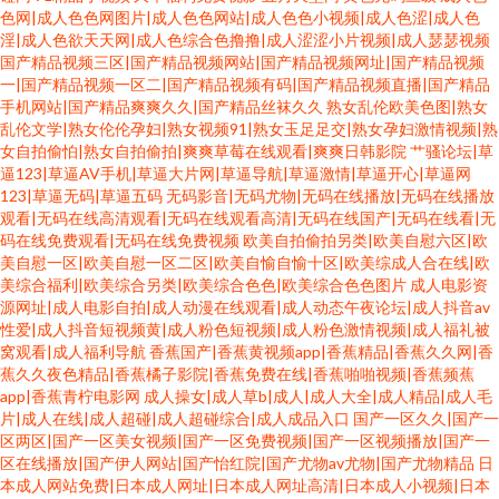
色网|成人色色网图片|成人色色网站|成人色色小视频|成人色涩|成人色
淫|成人色欲天天网|成人色综合色撸撸|成人涩涩小片视频|成人瑟瑟视频
国产精品视频三区|国产精品视频网站|国产精品视频网址|国产精品视频
一|国产精品视频一区二|国产精品视频有码|国产精品视频直播|国产精品
手机网站|国产精品爽爽久久|国产精品丝袜久久
熟女乱伦欧美色图|熟女
乱伦文学|熟女伦伦孕妇|熟女视频91|熟女玉足足交|熟女孕妇激情视频|熟
女自拍偷怕|熟女自拍偷拍|爽爽草莓在线观看|爽爽日韩影院
艹骚论坛|草
逼123|草逼AV手机|草逼大片网|草逼导航|草逼激情|草逼开心|草逼网
123|草逼无码|草逼五码
无码影音|无码尤物|无码在线播放|无码在线播放
观看|无码在线高清观看|无码在线观看高清|无码在线国产|无码在线看|无
码在线免费观看|无码在线免费视频
欧美自拍偷拍另类|欧美自慰六区|欧
美自慰一区|欧美自慰一区二区|欧美自愉自愉十区|欧美综成人合在线|欧
美综合福利|欧美综合另类|欧美综合色色|欧美综合色色图片
成人电影资
源网址|成人电影自拍|成人动漫在线观看|成人动态午夜论坛|成人抖音av
性爱|成人抖音短视频黄|成人粉色短视频|成人粉色激情视频|成人福礼被
窝观看|成人福利导航
香蕉国产|香蕉黄视频app|香蕉精品|香蕉久久网|香
蕉久久夜色精品|香蕉橘子影院|香蕉免费在线|香蕉啪啪视频|香蕉频蕉
app|香蕉青柠电影网
成人操女|成人草b|成人|成人大全|成人精品|成人毛
片|成人在线|成人超碰|成人超碰综合|成人成品入口
国产一区久久|国产一
区两区|国产一区美女视频|国产一区免费视频|国产一区视频播放|国产一
区在线播放|国产伊人网站|国产怡红院|国产尤物av尤物|国产尤物精品
日
本成人网站免费|日本成人网址|日本成人网址高清|日本成人小视频|日本