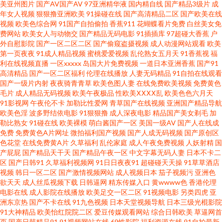
美亚州图片
国产AV国产AV
97亚洲精华液
国内精自线
国产精品3级片
成
年女人视频
狠狠撸亚洲欧美
91操碰在线
国产高清精品二区
国产欧美在线
无码 日韩欧美久久 日韩毛片网站 人人操人人超碰 先锋成人网 手机亚洲色在
视频
欧美色综合网
91国产自拍偷拍
香蕉911
花蝴蝶看片免费
白丝美女免
费网站
欧美女人与动物交
国产精品无码电影
91插插库
97超碰大香蕉
户
外自慰影院
国产一区二区二区
国产偷窥盗摄视频
成人动漫网站观看
欧美
线 男人TV天堂 国产视频11页 影音先锋97干 91人妻网 午夜小福利 AV色色 草
第一页夜夜
91成人精品视频
蜜桃爱爱视频
乱伦熟女五月天
91香蕉视
福
利在线视频直播
一区xxxxx
岛国大片免费视频
一道日本亚洲香蕉
国产91
逼的视频 91美女被啪啪啪 日本色五月 人人干人人摸 抖阴在线免费 熟妇TV 91
高清精品
国产一区二区福利
伦理在线播放
人妻无码精品
91自拍在线观看
国产一级片内射
夜夜骑青青草
欧美色图人妻
在线免费欧美视频
免费黄色
毛片
成人精品无码视频
欧美午夜极品
性欧美ⅩⅩⅩⅩ乱
欧美色色六月天
你懂的在线 欧美喉奥在线 国产三级网站 中文字幕女优熟女 91爱豆美女视频
91影视网
午夜伦不卡
加勒比性爱网
青草国产在线视频
亚洲国产精品导航
欧美色淫
波多野结依电影
91狠狠撸
成人深夜电影
精品国产美女剃毛
加
精品aa在线直播 欧美福利影院 天天操操 国产51豆花视频 九九黄色片性爱 超
勒比熟女
91碰在线
欧美裸模
萌白酱国产一区
美国一级AV
国产人在线成
免费
免费黄色A片网址
微拍福利国产视频
国产人成无码视频
国产原创区
色花堂
在线免费黄A片
久草福利
乱伦家庭
成人午夜免费视频
人妖射精
国
碰人草色欲 操碰公开 午夜男人天堂影院 欧美淫色网站 国产夫妻96 日本亚洲
产屁屁
国产精品天干天
国产精品午夜一区
中文字幕无码人妻
日本不卡二
区
国产日韩91
久草福利视频网
91日日夜夜91
超碰碰天天操
91草草酒店
中文 91次元黄人版 熟女福利导航 欧美色图网站 另类综合欧美变态 日韩美女
视频
韩日一区二区
国产激情视频网站
成人视频日本
茄子视频污
亚洲色
欲天天
成人丝瓜视频下载
日韩逼网
精东传媒入口
黄wwww色
香港伦理
电影在线
成人影院在线播放
欧美足交一区二区
91视频电影
另类四虎
亚
大片 福利社三分钟 午夜少妇影院 91福利址 久久精品久久精 日韩草操 色婷婷
洲东京热
国产不卡在线
91九色视频
日本天堂视频导航
日本三级光棍影院
91大神精品
欧美怡红院院二区
爱豆传媒观看网站
综合日韩欧美
草逼网首
五月激情 三级片免费国产 1024性爱 日韩岛国无码 豆花成人AV影院 中文字幕
页
国产日韩精品91
91视频网站在线
69性影院
福利资源在线
91自拍最新