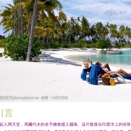
引言
起人間天堂，馬爾代夫的名字總會躍入腦海。這片散落在印度洋上的珍珠