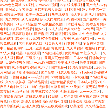
www色色网址
|
91福利片
|
www51视频
|
99在线视频福利
|
囯产成人AV传
媒
|
亚洲成人午夜天堂
|
日韩无码男人天堂
|
福利区亚洲
|
浮力欧美第一页
|
欧洲韩日av电影
|
欧美一级二级
|
99热在线观看
|
操人妻影院
|
91社在线视
频
|
九九99热
|
玖玖资源热
|
伊人大向焦91乱
|
AV福利站
|
国产屁屁第一页
|
欧美美脚
|
91自产精品国
|
91在线精品视频
|
日本丝袜足交
|
婷婷五月肏屄
电影
|
91资源在线观看
|
菠萝αV
|
97人人搞
|
欧美大成色
|
AV管网
|
国产三
级网站
|
日韩啪啪导航
|
国产盗摄1区
|
老湿影院免费x片
|
91色色导航
|
a片
网站视频
|
韩国中文av无码
|
97免费超碰
|
ts互干
|
91偷拍视频网
|
九一视
频免费观看
|
老司机福利入口
|
91黄色大片
|
97超碰论坛
|
宅女福利导航
|
中日精品色哟哟
|
五月天亚洲色图
|
黄色网址
|
久久草视频
|
微拍福利导航
|
97人人爽
|
精品91在线观看
|
97超碰碰在线
|
女同网站
|
91社永久入口
|
久
草成人福利导航
|
三级片入口
|
亚州黄页色情网站
|
日本se情
|
日韩熟女专
场
|
人妖色情男女网站
|
www欧洲影院
|
欧美成人综合
|
欧美亚日韩
|
国产
夜夜夜
|
91免费视频资源
|
91丝足
|
国产乱轮v
|
91综合在线视频
|
a级片毛
片网站
|
激情影音播放综合
|
国产足交
|
91成人视频18
|
91sefuo
|
超碰福利
影院
|
99超碰色色
|
www高清日韩
|
91微拍视频
|
99肏屄视频
|
97超碰草在
线
|
久久午夜神器
|
国产精品网址
|
老熟女精品视频1
|
日本成人影视91
|
午
夜男人电影A片
|
91白丝白虎萝莉
|
久草香蕉
|
91se天美
|
午夜无码
|
天天拍
液夜拍
|
91白丝在线
|
欧美日韩另类另类
|
91网站做爱
|
九一一区二区
|
九
九在线资源网站
|
红桃成人电影
|
91日操
|
天堂色导航
|
午夜操逼剧场
|
精东
黄色
|
99爱草
|
超碰人妻超碰
|
探花操福利导航
|
日韩欧美
|
操逼日本美女
|
海角导航福利
|
超碰人家爱
|
成人在线观看影院
|
欧美伦理
|
久久精品这里