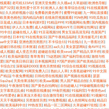
线观看
|
老司机123AV
|
亚洲天堂免费
|
久久视av
|
久草超碰
|
欧洲色导航
|
国产32页
|
欧美性爱十区不卡
|
欧洲人人肏
|
青草综合在线
|
91在线观看网
站
|
久久婷婷视频小说
|
免费看的黄色网子
|
蜜臀99超碰
|
九一网站直接看
|
欧美黄色桃色
|
国内精品内射
|
在线肏屄视频观看
|
91N色网
|
91吃瓜熟女
|
豆花成人精品
|
日本有码第9页
|
91精品999
|
91视频网站免费
|
国内视频在
线导航
|
伊人久久免费
|
成人A级网站
|
蜜桃AV97
|
日韩网址性网址
|
蜜芽
91中出
|
超碰在线人人看
|
91豆花视频18
|
男女互操高清无码
|
色屋国产
|
91婷色
|
日本91
|
91在线青娱乐
|
国产午夜精品福利
|
天美传媒毛片
|
欧美
aa中文字幕
|
亚洲色图另类图片
|
不卡综合11
|
91在线白
|
九一香蕉社区
|
超碰日韩在线
|
日本抠逼
|
自慰五区
|
aa久久
|
美女瑟瑟网站
|
肏AV91
|
91
成人视颖
|
成人变态另类
|
超碰超在线
|
欧美sese
|
国产精品久草不停
|
欧亚
A片
|
欧美福利影院
|
青草青草
|
TS赵恩静
|
国产福利导航在线
|
激情与性
爱
|
国产欧美日韩日逼
|
日本视频网页
|
97国产婷婷
|
国产欧美精品日韩
|
不
卡综合21
|
深夜福利3000
|
黄色另类情感
|
91综合在线观看
|
91视频在线
观
|
欧美交配网
|
91网页免费入口
|
熟妇人人草
|
大香蕉超碰99
|
91中文国
产精品
|
午夜免费视频
|
日韩伦理在线视频
|
国产视频在线观看
|
瑟瑟
1qu2qu
|
天美传果冻制片
|
欧美aaa视频
|
男人国产精品自拍
|
久草视频福
利站
|
午夜激情导航
|
国产黄色自拍网址
|
自拍超碰人
|
99操碰视频在线
|
中
文字幕禁忌乱偷
|
91炮图在线播放
|
99肏屄视频
|
91福利官
|
午夜情色av
|
AV性爱色
|
麻豆果冻大香蕉
|
综合激情导航
|
91在线视频观看
|
91视频91
|
天天干视频网站
|
另类激情另类
|
99免费视频
|
成人色情网址在线
|
精品日
韩
|
欧美福利中出
|
99热首页
|
精品一区二区网站
|
久草超碰97在线
|
日本