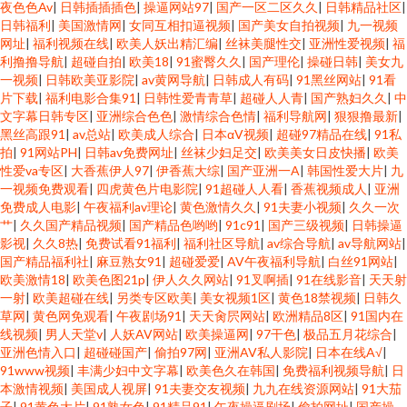
夜色色Av
|
日韩插插插色
|
操逼网站97
|
国产一区二区久久
|
日韩精品社区
|
日韩福利
|
美国激情网
|
女同互相扣逼视频
|
国产美女自拍视频
|
九一视频
网址
|
福利视频在线
|
欧美人妖出精汇编
|
丝袜美腿性交
|
亚洲性爱视频
|
福
利撸撸导航
|
超碰自拍
|
欧美18
|
91蜜臀久久
|
国产理伦
|
操碰日韩
|
美女九
一视频
|
日韩欧美亚影院
|
av黄网导航
|
日韩成人有码
|
91黑丝网站
|
91看
片下载
|
福利电影合集91
|
日韩性爱青青草
|
超碰人人青
|
国产熟妇久久
|
中
文字幕日韩专区
|
亚洲综合色色
|
激情综合色情
|
福利导航网
|
狠狠撸最新
|
黑丝高跟91
|
av总站
|
欧美成人综合
|
日本αV视频
|
超碰97精品在线
|
91私
拍
|
91网站PH
|
日韩av免费网址
|
丝袜少妇足交
|
欧美美女日皮快播
|
欧美
性爱va专区
|
大香蕉伊人97
|
伊香蕉大综
|
国产亚洲一A
|
韩国性爱大片
|
九
一视频免费观看
|
四虎黄色片电影院
|
91超碰人人看
|
香蕉视频成人
|
亚洲
免费成人电影
|
午夜福利av理论
|
黄色激情久久
|
91夫妻小视频
|
久久一次
艹
|
久久国产精品视频
|
国产精品色哟哟
|
91c91
|
国产三级视频
|
日韩操逼
影视
|
久久8热
|
免费试看91福利
|
福利社区导航
|
av综合导航
|
av导航网站
|
国产精品福利社
|
麻豆熟女91
|
超碰爱爱
|
AV午夜福利导航
|
白丝91网站
|
欧美激情18
|
欧美色图21p
|
伊人久久网站
|
91叉啊插
|
91在线影音
|
天天射
一射
|
欧美超碰在线
|
另类专区欧美
|
美女视频1区
|
黄色18禁视频
|
日韩久
草网
|
黄色网免观看
|
午夜剧场91
|
天天肏屄网站
|
欧洲精品8区
|
91国内在
线视频
|
男人天堂v
|
人妖AV网站
|
欧美操逼网
|
97干色
|
极品五月花综合
|
亚洲色情入口
|
超碰碰国产
|
偷拍97网
|
亚洲AV私人影院
|
日本在线A√
|
91www视频
|
丰满少妇中文字幕
|
欧美色久在韩国
|
免费福利视频导航
|
日
本激情视频
|
美国成人视屏
|
91夫妻交友视频
|
九九在线资源网站
|
91大茄
子
|
91黄色大片
|
91熟女色
|
91精品91
|
午夜操逼剧场
|
偷拍网址
|
国产操