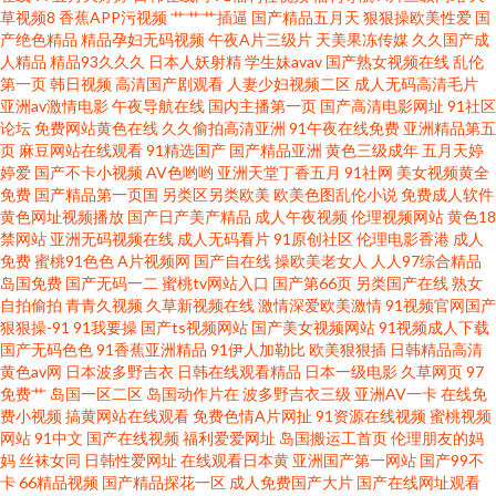
草视频8
香蕉APP污视频
艹艹艹插逼
国产精品五月天
狠狠操欧美性爱
国
产绝色精品
精品孕妇无码视频
午夜A片三级片
天美果冻传媒
久久国产成
ts 91熟女视频 亚洲人妻丝袜性爱 麻豆传媒香蕉 五月天娱乐黄站 欧美成人日
人精品
精品93久久久
日本人妖射精
学生妹avav
国产熟女视频在线
乱伦
第一页
韩日视频
高清国产剧观看
人妻少妇视频二区
成人无码高清毛片
亚洲av激情电影
午夜导航在线
国内主播第一页
国产高清电影网址
91社区
韩中文 91探花精品偷拍 欧美精品www 含羞草av网 极品福利姬自慰 www黑料
论坛
免费网站黄色在线
久久偷拍高清亚洲
91午夜在线免费
亚洲精品第五
页
麻豆网站在线观看
91精选国产
国产精品亚洲
黄色三级成年
五月天婷
尤物 欧美性BB 欧美性交网 黄色图片综合网 男人av资源在线 wwww日本另 丝
婷爱
国产不卡小视频
AV色哟哟
亚洲天堂丁香五月
91社网
美女视频黄全
免费
国产精品第一页国
另类区另类欧美
欧美色图乱伦小说
免费成人软件
黄色网址视频播放
国产日产美产精品
成人午夜视频
伦理视频网站
黄色18
袜美尻人妻偷拍 熟女露脸视频9色 深夜AV影视 欧美性爱中文字幕 国产1页 久
禁网站
亚洲无码视频在线
成人无码看片
91原创社区
伦理电影香港
成人
免费
蜜桃91色色
A片视频网
国产自在线
操欧美老女人
人人97综合精品
久se综合社区 伊人影院色 伊人精品视频 微拍福利92 欧美99视频 久久青草看
岛国免费
国产无码一二
蜜桃tv网站入口
国产第66页
另类国产在线
熟女
自拍偷拍
青青久视频
久草新视频在线
激情深爱欧美激情
91视频官网国产
狠狠操-91
91我要操
国产ts视频网站
国产美女视频网站
91视频成人下载
片网站 第一福利视频 国产高清在线 男同看片站 97干婷婷 超碰97人人网 www
国产无码色色
91香蕉亚洲精品
91伊人加勒比
欧美狠狠插
日韩精品高清
黄色av网
日本波多野吉衣
日韩在线观看精品
日本一级电影
久草网页
97
欧色 超碰大香蕉 国产精品日韩精品 亚洲黄色成人 97色插 91情侣操逼 超碰欧
免费艹
岛国一区二区
岛国动作片在
波多野吉衣三级
亚洲AV一卡
在线免
费小视频
搞黄网站在线观看
免费色情A片网扯
91资源在线视频
蜜桃视频
网站
91中文
国产在线视频
福利爱爱网址
岛国搬运工首页
伦理朋友的妈
美在线 超碰99自拍 户外露出 97色资源总站 www狠狠撸 91海角 黄色A级片五
妈
丝袜女同
日韩性爱网址
在线观看日本黄
亚洲国产第一网站
国产99不
卡
66精品视频
国产精品探花一区
成人免费国产大片
国产在线网址观看
月天 豆花成人精品社区 天天操B网 欧美外网 国产激情第一页 福利电影导航