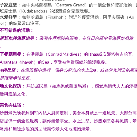
子家庭型：
如中央格蘭德島（Centara Grand）的一價全包和豐富活動，
班度士島（Kudabandos）的淺灘適合兒童玩耍。
水愛好型：
如菲哈后島（Fihalhohi）附近的優質潛點，阿里夫環礁（Ari
toll）的鯨鯊常出沒區。
. 不可錯過的活動：
落巡航與海豚追尋：
乘著多尼船駛向深海，在落日余暉中看海豚嬉戲跳
。
下餐廳用餐：
在港麗島（Conrad Maldives）的Ithaa或安娜塔拉吉哈瓦
Anantara Kihavah）的Sea，享受被魚群環繞的浪漫晚餐。
pa與星空：
在海浪聲中進行一場身心療愈的水上Spa，或在無光污染的夜
辨識南半球星座。
地文化探訪：
拜訪居民島（如馬累或葫蘆馬累），感受馬爾代夫人的淳
活與漁業文化。
. 美食與住宿：
沙灘燭光晚餐到別墅內私人廚師定制，美食本身就是一道風景。大部分高
店提供一價全包服務，讓你無憂享受。水上別墅、沙灘別墅各具風情，帶
泳池和無邊泳池的房型能讓你最大化地擁抱海景。