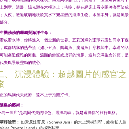
上別墅。清晨，陽光灑在木棧道上；傍晚，躺在網床上看夕陽將海面染成
；入夜，透過玻璃地板欣賞水下繁星般的海洋生物。水屋本身，就是風景
部分。
. 生機勃勃的珊瑚與海洋生命：
潛或潛水時，你將進入一個全新的世界。五彩斑斕的珊瑚花園如同水下森
，成群結隊的熱帶魚（如小丑魚、鸚鵡魚、魔鬼魚）穿梭其中。幸運的話
可能邂逅優雅的海龜、溫順的鯨鯊或成群的海豚。這片充滿生命的藍，是
代夫風景最靈動的核心。
二、 沉浸體驗：超越圖片的感官之
旅
正的馬爾代夫旅游，遠不止于拍照打卡。
. 選島的藝術：
一島一酒店”是馬爾代夫的特色。選擇島嶼，就是選擇你的旅行風格。
華靜謐型：
如索尼娃賈尼（Soneva Jani）的水上滑梯別墅，維拉私人島
Velaa Private Island）的極致私密。