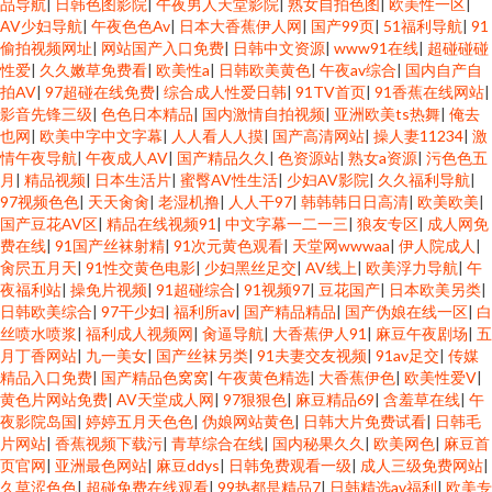
品导航
|
日韩色图影院
|
午夜男人天堂影院
|
熟女自拍色图
|
欧美性一区
|
AV少妇导航
|
午夜色色Av
|
日本大香蕉伊人网
|
国产99页
|
51福利导航
|
91
偷拍视频网址
|
网站国产入口免费
|
日韩中文资源
|
www91在线
|
超碰碰碰
性爱
|
久久嫩草免费看
|
欧美性a
|
日韩欧美黄色
|
午夜av综合
|
国内自产自
拍AV
|
97超碰在线免费
|
综合成人性爱日韩
|
91TV首页
|
91香蕉在线网站
|
影音先锋三级
|
色色日本精品
|
国内激情自拍视频
|
亚洲欧美ts热舞
|
俺去
也网
|
欧美中字中文字幕
|
人人看人人摸
|
国产高清网站
|
操人妻11234
|
激
情午夜导航
|
午夜成人AV
|
国产精品久久
|
色资源站
|
熟女a资源
|
污色色五
月
|
精品视频
|
日本生活片
|
蜜臀AV性生活
|
少妇AV影院
|
久久福利导航
|
97视频色色
|
天天肏肏
|
老湿机撸
|
人人干97
|
韩韩韩日日高清
|
欧美欧美
|
国产豆花AV区
|
精品在线视频91
|
中文字幕一二一三
|
狼友专区
|
成人网免
费在线
|
91国产丝袜射精
|
91次元黄色观看
|
天堂网wwwaa
|
伊人院成人
|
肏屄五月天
|
91性交黄色电影
|
少妇黑丝足交
|
AV线上
|
欧美浮力导航
|
午
夜福利站
|
操免片视频
|
91超碰综合
|
91视频97
|
豆花国产
|
日本欧美另类
|
日韩欧美综合
|
97干少妇
|
福利所av
|
国产精品精品
|
国产伪娘在线一区
|
白
丝喷水喷浆
|
福利成人视频网
|
肏逼导航
|
大香蕉伊人91
|
麻豆午夜剧场
|
五
月丁香网站
|
九一美女
|
国产丝袜另类
|
91夫妻交友视频
|
91av足交
|
传媒
精品入口免费
|
国产精品色窝窝
|
午夜黄色精选
|
大香蕉伊色
|
欧美性爱V
|
黄色片网站免费
|
AV天堂成人网
|
97狠狠色
|
麻豆精品69
|
含羞草在线
|
午
夜影院岛国
|
婷婷五月天色色
|
伪娘网站黄色
|
日韩大片免费试看
|
日韩毛
片网站
|
香蕉视频下载污
|
青草综合在线
|
国内秘果久久
|
欧美网色
|
麻豆首
页官网
|
亚洲最色网站
|
麻豆ddys
|
日韩免费观看一级
|
成人三级免费网站
|
久草涩色色
|
超碰免费在线观看
|
99热都是精品7
|
日韩精选av福利
|
欧美专